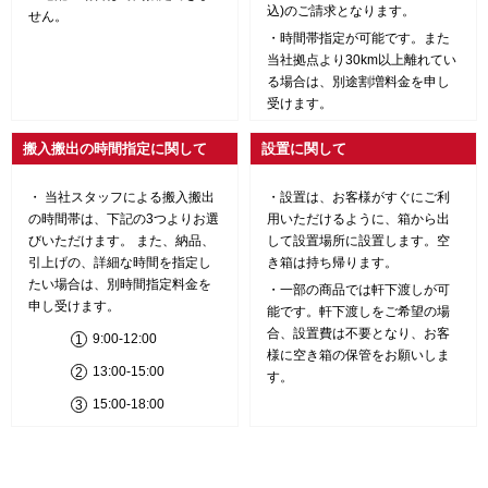
込)のご請求となります。
せん。
時間帯指定が可能です。また
当社拠点より30km以上離れてい
る場合は、別途割増料金を申し
受けます。
搬入搬出の時間指定に関して
設置に関して
当社スタッフによる搬入搬出
設置は、お客様がすぐにご利
の時間帯は、下記の3つよりお選
用いただけるように、箱から出
びいただけます。 また、納品、
して設置場所に設置します。空
引上げの、詳細な時間を指定し
き箱は持ち帰ります。
たい場合は、別時間指定料金を
一部の商品では軒下渡しが可
申し受けます。
能です。軒下渡しをご希望の場
合、設置費は不要となり、お客
9:00-12:00
様に空き箱の保管をお願いしま
13:00-15:00
す。
15:00-18:00