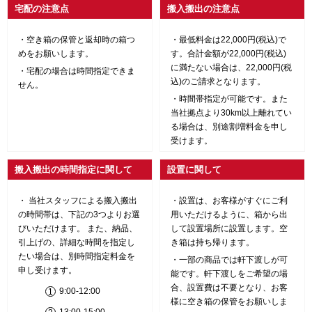
宅配の注意点
搬入搬出の注意点
空き箱の保管と返却時の箱つ
最低料金は22,000円(税込)で
めをお願いします。
す。合計金額が22,000円(税込)
に満たない場合は、22,000円(税
宅配の場合は時間指定できま
込)のご請求となります。
せん。
時間帯指定が可能です。また
当社拠点より30km以上離れてい
る場合は、別途割増料金を申し
受けます。
搬入搬出の時間指定に関して
設置に関して
当社スタッフによる搬入搬出
設置は、お客様がすぐにご利
の時間帯は、下記の3つよりお選
用いただけるように、箱から出
びいただけます。 また、納品、
して設置場所に設置します。空
引上げの、詳細な時間を指定し
き箱は持ち帰ります。
たい場合は、別時間指定料金を
一部の商品では軒下渡しが可
申し受けます。
能です。軒下渡しをご希望の場
合、設置費は不要となり、お客
9:00-12:00
様に空き箱の保管をお願いしま