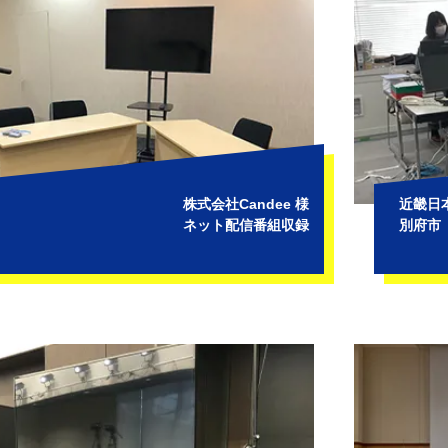
株式会社Candee 様
近畿日
ネット配信番組収録
別府市