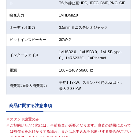
ト
TS,flv静止画:JPG, JPEG, BMP, PNG, GIF
映像入力
1×HDMI2.0
オーディオ出力
3.5mm ミニステレオジャック
ビルトインスピーカー
30W×2
1×USB2.0、1×USB3.0、1×USB type-
インターフェイス
C、1×RS232C、1×Ethernet
電源
100～240V 50/60Hz
平均1.13kW、スタンバイ時0.5w以下 、
消費電力/最大消費電力
最大 2.83 kW
外形寸法 W x H x D
3674 x 2175 x 31mm スタンド含まず
商品に関する注意事項
重量
190kg スタンド含まず
スタンド設置のみ
ご契約いただく際には、事前審査が必要となります。審査の結果によって
温度 -10～40℃/湿度 10～80%(結露なき
動作可能周囲温度
は補償金をお預かりする場合、またはお申込みをお断りする場合がござい
こと)