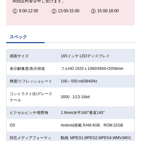
間指定料金を申し受けます。
9:00-12:00
13:00-15:00
15:00-18:00
スペック
画面サイズ
165インチ LEDディスプレイ
表示解像度/表示領域
フルHD 1920 x 1080/3660×2058mm
輝度/リフレッシュレート
100～550 nit/3840Hz
コントラスト比/グレース
3000 : 1/13-16bit
ケール
ピクセルピッチ/視野角
1.9mm/水平160°垂直140°
OS
Android搭載 RAM:4GB、ROM:32GB
対応メディアフォーマッ
動画: MPEG1,MPEG2,MPEG4,WMV,MKV,