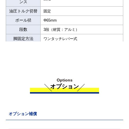
ンス
油圧トルク切替
固定
ボール径
Φ65mm
段数
3段（材質：アルミ）
脚固定方法
ワンタッチレバー式
スプレッダー
固定ブレース
パンハンドル
専用パンハンドル（伸縮無し）
Options
オプション
オプション補償