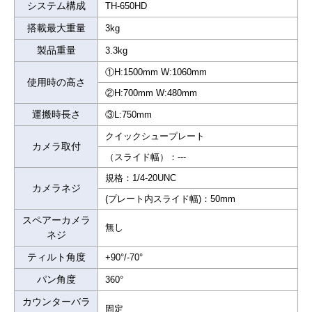
システム構成
TH-650HD
搭載最大重量
3kg
製品重量
3.3kg
①H:1500mm W:1060mm
使用時の高さ
②H:700mm W:480mm
運搬時長さ
③L:750mm
クイックシュープレート
カメラ取付
（スライド幅）：---
規格：1/4-20UNC
カメラネジ
(プレート内スライド幅)：50mm
スペアーカメラ
無し
ネジ
ティルト角度
+90°/-70°
パン角度
360°
カウンターバラ
固定