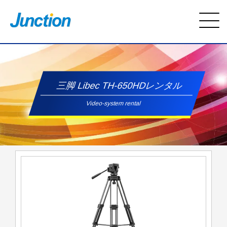
三脚 Libec TH-650HDレンタル
Video-system rental