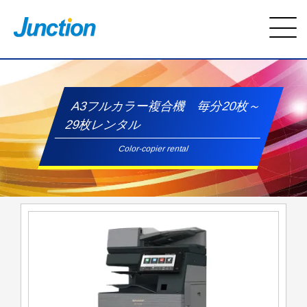
A3フルカラー複合機 毎分20枚～
29枚レンタル
Color-copier rental