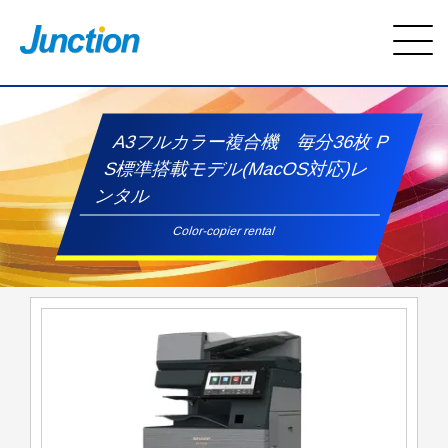
A3フルカラー複合機 毎分36枚 P
S標準搭載モデル(MacOS対応)レ
ンタル
Color-copier rental