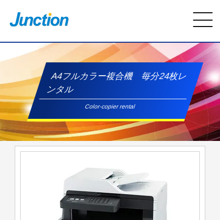
A4フルカラー複合機 毎分24枚レ
ンタル
Color-copier rental